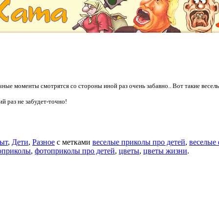
очные моменты смотрятся со стороны иной раз очень забавно.. Вот такие вес
й раз не забудет-точно!
ыт
,
Дети
,
Разное
с метками
веселые приколы про детей
,
веселые 
оприколы
,
фотоприколы про детей
,
цветы
,
цветы жизни
.