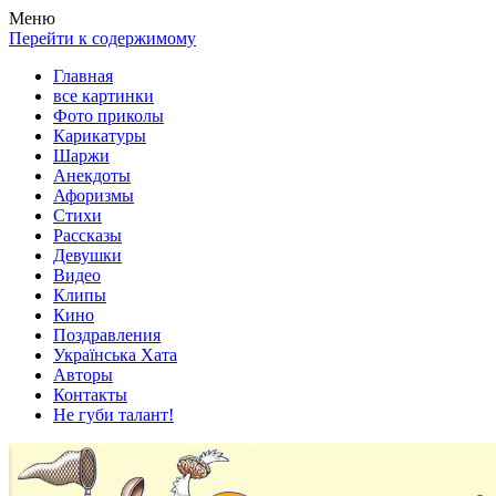
Весела хата — прикольные картинки, смешные истории, клипы
Покажем всем ваши фото приколы, карикатуры, шаржи, стихи, 
Меню
Перейти к содержимому
Главная
все картинки
Фото приколы
Карикатуры
Шаржи
Анекдоты
Афоризмы
Стихи
Рассказы
Девушки
Видео
Клипы
Кино
Поздравления
Українська Хата
Авторы
Контакты
Не губи талант!