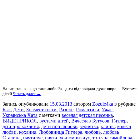
На запитання «що таке любов?» діти відповідали дуже щиро… Вустами
дітей
Читать далее →
Запись опубликована
15.03.2013
автором
Zozule4ka
в рубрике
Быт
,
Дети
,
Знаменитости
,
Разное
,
Романтика
,
Ужас
,
Українська Хата
с метками
веселая детская песенка
,
ВИДЕПРИКОЛ
,
вустами дітей
,
Вячеслав Бутусов
,
Гитлер
,
діти про кохання
,
дети про любовь
,
зернятко
,
клипы
,
колеса
любви
,
кохання
,
Любовница Гитлера
,
любовь
,
любовь
Сталина
,
наутилус
,
наутилус-помпилиус
,
татьяна самойлова
,