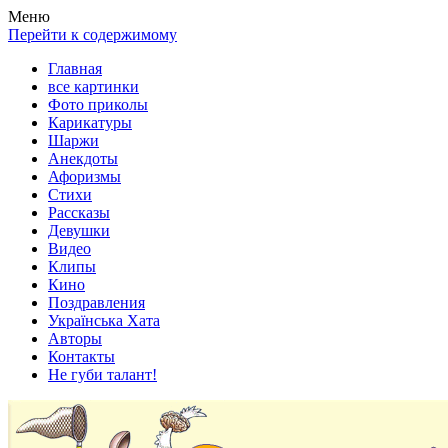
Весела хата — прикольные картинки, смешные истории,
Покажем всем ваши фото приколы, карикатуры, шаржи, стихи,
Меню
клипы!
рассказы, видео и песни!
Перейти к содержимому
Главная
все картинки
Фото приколы
Карикатуры
Шаржи
Анекдоты
Афоризмы
Стихи
Рассказы
Девушки
Видео
Клипы
Кино
Поздравления
Українська Хата
Авторы
Контакты
Не губи талант!