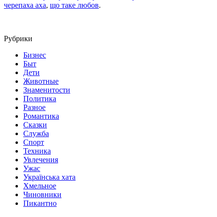
черепаха аха
,
що таке любов
.
Рубрики
Бизнес
Быт
Дети
Животные
Знаменитости
Политика
Разное
Романтика
Сказки
Служба
Спорт
Техника
Увлечения
Ужас
Українська хата
Хмельное
Чиновники
Пикантно