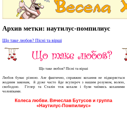
Архив метки:
наутилус-помпилиус
Що таке любов? Пісні та вірші
Що таке любов? Пісні та вірші
Любов буває різною. Але фактично, справжнє кохання не підкоряється
жодним законам, й дуже часто йде всупереч з нашим розумом, волею,
свободою.
Гітлер та Сталін теж кохали і були чиїмись коханими
чоловіками.
Колеса любви. Вячеслав Бутусов и группа
«Наутилус-Помпилиус»