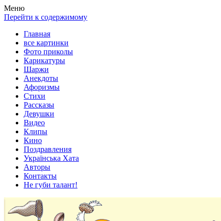
Весела хата — прикольные картинки, смешные истории, клипы
Покажем всем ваши фото приколы, карикатуры, шаржи, стихи, 
Меню
Перейти к содержимому
Главная
все картинки
Фото приколы
Карикатуры
Шаржи
Анекдоты
Афоризмы
Стихи
Рассказы
Девушки
Видео
Клипы
Кино
Поздравления
Українська Хата
Авторы
Контакты
Не губи талант!