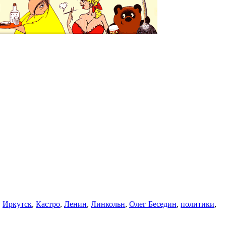
,
Иркутск
,
Кастро
,
Ленин
,
Линкольн
,
Олег Беседин
,
политики
,