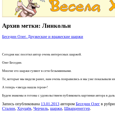
Архив метки:
Линкольн
Беседин Олег. Дружеские и вражеские шаржи
Сегодня нас посетил автор очень интересных шаржей.
Олег Беседин.
Многие его шаржи гуляют в сети безымянными.
Те, которые мы видели ранее, нам очень понравились и мы уже показывали и
А теперь «звезда нашла героя»!
Будем знакомы и готовы с удовольствием публиковать картинки автора в да
Запись опубликована
13.01.2013
автором
Беседин Олег
в рубр
Сталин
,
Хрущёв
,
Черчиль
,
шаржи
,
Шварценеггер
.