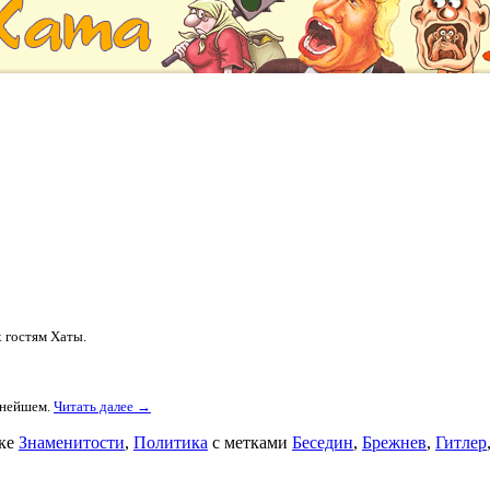
х гостям Хаты.
льнейшем.
Читать далее →
ике
Знаменитости
,
Политика
с метками
Беседин
,
Брежнев
,
Гитлер