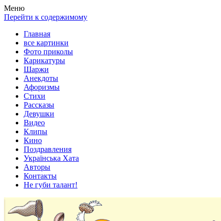
Весела хата — прикольные картинки, смешные истории,
Покажем всем ваши фото приколы, карикатуры, шаржи, стихи,
Меню
клипы!
рассказы, видео и песни!
Перейти к содержимому
Главная
все картинки
Фото приколы
Карикатуры
Шаржи
Анекдоты
Афоризмы
Стихи
Рассказы
Девушки
Видео
Клипы
Кино
Поздравления
Українська Хата
Авторы
Контакты
Не губи талант!