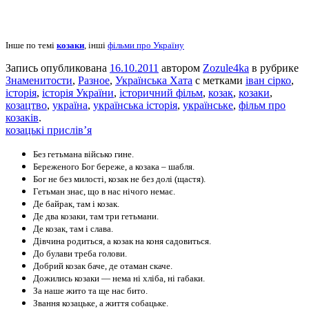
Інше по темі
козаки
, інші
фільми про Україну
Запись опубликована
16.10.2011
автором
Zozule4ka
в рубрике
Знаменитости
,
Разное
,
Українська Хата
с метками
іван сірко
,
історія
,
історія України
,
історичний фільм
,
козак
,
козаки
,
козацтво
,
україна
,
українська історія
,
українське
,
фільм про
козаків
.
козацькі прислів’я
Без гетьмана військо гине.
Береженого Бог береже, а козака – шабля.
Бог не без милості, козак не без долі (щастя).
Гетьман знає, що в нас нічого немає.
Де байрак, там і козак.
Де два козаки, там три гетьмани.
Де козак, там і слава.
Дівчина родиться, а козак на коня садовиться.
До булави треба голови.
Добрий козак баче, де отаман скаче.
Дожились козаки — нема ні хліба, ні габаки.
За наше жито та ще нас бито.
Звання козацьке, а життя собацьке.