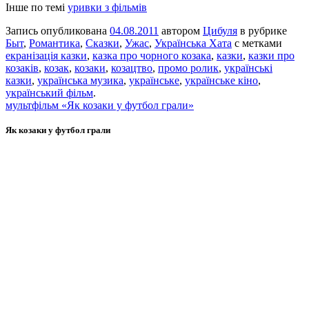
Інше по темі
уривки з фільмів
Запись опубликована
04.08.2011
автором
Цибуля
в рубрике
Быт
,
Романтика
,
Сказки
,
Ужас
,
Українська Хата
с метками
екранізація казки
,
казка про чорного козака
,
казки
,
казки про
козаків
,
козак
,
козаки
,
козацтво
,
промо ролик
,
українські
казки
,
українська музика
,
українське
,
українське кіно
,
український фільм
.
мультфільм «Як козаки у футбол грали»
Як козаки у футбол грали