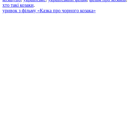
хто такі козаки
.
уривок з фільму «Казка про чорного козака»