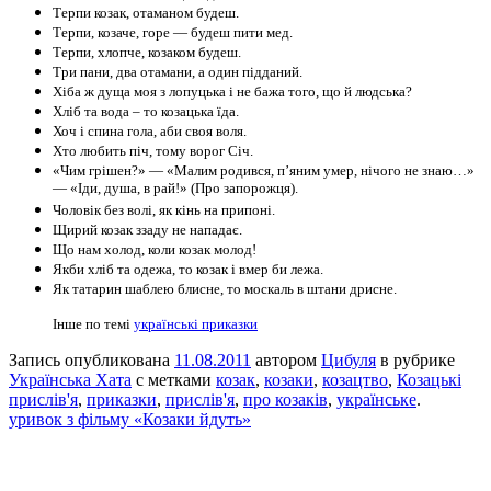
Терпи козак, отаманом будеш.
Терпи, козаче, горе — будеш пити мед.
Терпи, хлопче, козаком будеш.
Три пани, два отамани, а один підданий.
Хіба ж дуща моя з лопуцька і не бажа того, що й людська?
Хліб та вода – то козацька їда.
Хоч і спина гола, аби своя воля.
Хто любить піч, тому ворог Січ.
«Чим грішен?» — «Малим родився, п’яним умер, нічого не знаю…»
— «Іди, душа, в рай!» (Про запорожця).
Чоловік без волі, як кінь на припоні.
Щирий козак ззаду не нападає.
Що нам холод, коли козак молод!
Якби хліб та одежа, то козак і вмер би лежа.
Як татарин шаблею блисне, то москаль в штани дрисне.
Інше по темі
українські приказки
Запись опубликована
11.08.2011
автором
Цибуля
в рубрике
Українська Хата
с метками
козак
,
козаки
,
козацтво
,
Козацькі
прислів'я
,
приказки
,
прислів'я
,
про козаків
,
українське
.
уривок з фільму «Козаки йдуть»