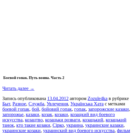
Боевой гопак. Путь воина. Часть 2
Читать далее →
Запись опубликована
13.04.2012
автором
Zozule4ka
в рубрике
Быт
,
Разное
,
Служба
,
Увлечения
,
Українська Хата
с метками
боевой гопак
,
бой
,
бойовий гопак
,
гопак
,
запорожские казаки
,
запорожье
,
казаки
,
козак
,
козаки
,
козацкий вид боевого
искусства
,
козацтво
,
козацьки розваги
,
козацький
,
козацький
танок
,
кто такие козаки
,
Сірко
,
украина
,
украинские казаки
,
украинские козаки
,
украинский вид боевого искусства
,
фильм