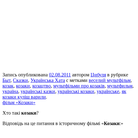
Запись опубликована
02.08.2011
автором
Цибуля
в рубрике
Быт
,
Сказки
,
Українська Хата
с метками
веселий мультфільм
,
козак
,
козаки
,
козацтво
,
мультфільми про козаків
,
мультфильм
,
україна
,
українські казки
,
українські козаки
,
українське
,
як
козаки куліш варили
.
фільм «Козаки»
Хто такі
козаки
?
Відповідь на це питання в історичному фільмі «
Козаки
:»