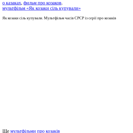
о казаках
,
фильм про козаков
.
мультфільм «Як козаки сіль купували»
Як козаки сіль купували. Мультфільм часів СРСР із серії про козаків
Ще
мультфільми про козаків