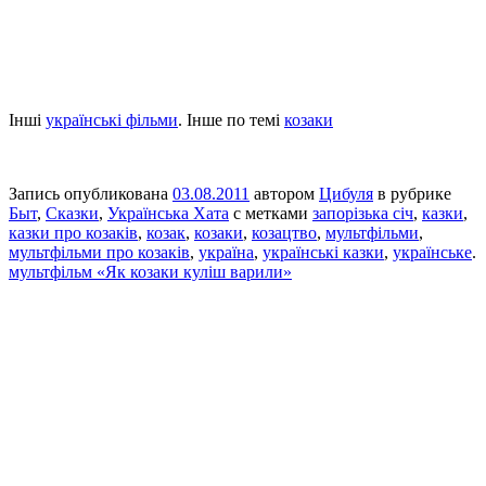
Інші
українські фільми
. Інше по темі
козаки
Запись опубликована
03.08.2011
автором
Цибуля
в рубрике
Быт
,
Сказки
,
Українська Хата
с метками
запорізька січ
,
казки
,
казки про козаків
,
козак
,
козаки
,
козацтво
,
мультфільми
,
мультфільми про козаків
,
україна
,
українські казки
,
українське
.
мультфільм «Як козаки куліш варили»