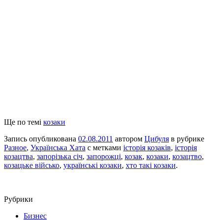
Ще по темі
козаки
Запись опубликована
02.08.2011
автором
Цибуля
в рубрике
Разное
,
Українська Хата
с метками
історія козаків
,
історія
козацтва
,
запорізька січ
,
запорожці
,
козак
,
козаки
,
козацтво
,
козацьке військо
,
українські козаки
,
хто такі козаки
.
Рубрики
Бизнес