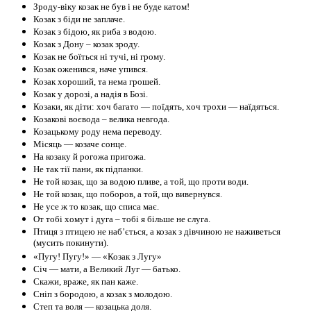
Зроду-віку козак не був і не буде катом!
Козак з біди не заплаче.
Козак з бідою, як риба з водою.
Козак з Дону – козак зроду.
Козак не боїться ні тучі, ні грому.
Козак оженився, наче упився.
Козак хороший, та нема грошей.
Козак у дорозі, а надія в Бозі.
Козаки, як діти: хоч багато — поїдять, хоч трохи — наїдяться.
Козакові воєвода – велика невгода.
Козацькому роду нема переводу.
Місяць — козаче сонце.
На козаку й рогожа пригожа.
Не так тії пани, як підпанки.
Не той козак, що за водою пливе, а той, що проти води.
Не той козак, що поборов, а той, що вивернувся.
Не усе ж то козак, що списа має.
От тобі хомут і дуга – тобі я більше не слуга.
Птиця з птицею не наб’ється, а козак з дівчиною не наживеться
(мусить покинути).
«Пугу! Пугу!» — «Козак з Лугу»
Січ — мати, а Великий Луг — батько.
Скажи, враже, як пан каже.
Сніп з бородою, а козак з молодою.
Степ та воля — козацька доля.