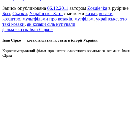
Запись опубликована
06.12.2011
автором
Zozule4ka
в рубрике
Быт
,
Сказки
,
Українська Хата
с метками
казки
,
козаки
,
козацтво
,
мультфільми про козаків
,
мутфільм
,
українське
,
хто
такі козаки
,
як козаки сіль купували
.
фільм «козак Іван Сірко»
Іван Сірко — козак, видатна постать
в історії України.
Короткометражний фільм про життя славетного козацького отамана Івана
Сірка