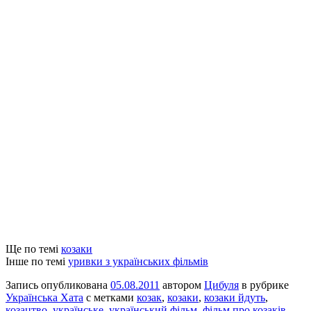
Ще по темі
козаки
Інше по темі
уривки з українських фільмів
Запись опубликована
05.08.2011
автором
Цибуля
в рубрике
Українська Хата
с метками
козак
,
козаки
,
козаки йдуть
,
козацтво
,
українське
,
український фільм
,
фільм про козаків
,