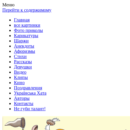
Весела хата — прикольные картинки, смешные истории,
Покажем всем ваши фото приколы, карикатуры, шаржи, стихи,
Меню
клипы!
рассказы, видео и песни!
Перейти к содержимому
Главная
все картинки
Фото приколы
Карикатуры
Шаржи
Анекдоты
Афоризмы
Стихи
Рассказы
Девушки
Видео
Клипы
Кино
Поздравления
Українська Хата
Авторы
Контакты
Не губи талант!