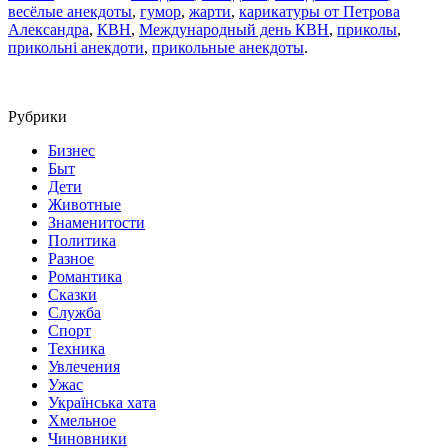
весёлые анекдоты
,
гумор
,
жарти
,
карикатуры от Петрова
Александра
,
КВН
,
Международный день КВН
,
приколы
,
прикольні анекдоти
,
прикольные анекдоты
.
Рубрики
Бизнес
Быт
Дети
Животные
Знаменитости
Политика
Разное
Романтика
Сказки
Служба
Спорт
Техника
Увлечения
Ужас
Українська хата
Хмельное
Чиновники