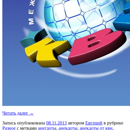
Читать далее →
Запись опубликована
08.11.2013
автором
Евгений
в рубрике
Разное
с метками
анегдоты
,
анекдоты
,
анекдоты от квн
,