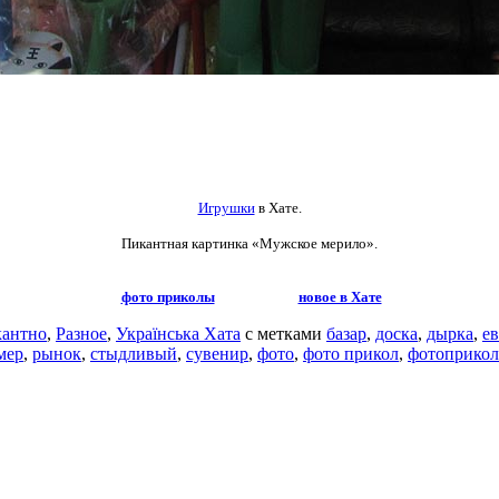
Игрушки
в Хате.
Пикантная картинка
«Мужское мерило».
фото приколы
новое в Хате
антно
,
Разное
,
Українська Хата
с метками
базар
,
доска
,
дырка
,
ев
мер
,
рынок
,
стыдливый
,
сувенир
,
фото
,
фото прикол
,
фотоприкол