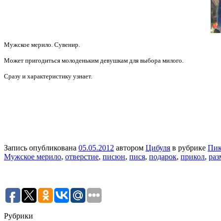
Мужское мерило. Сувенир.
Может пригодиться молоденьким девушкам для выбора милого.
Сразу и характеристику узнает.
Запись опубликована
05.05.2012
автором
Цибуля
в рубрике
Пик
Мужское мерило
,
отверстие
,
писюн
,
пися
,
подарок
,
прикол
,
раз
Рубрики