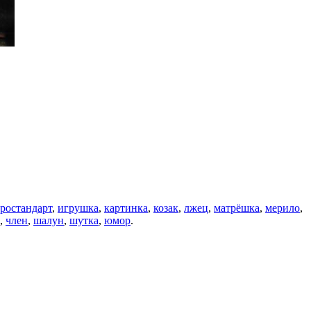
ростандарт
,
игрушка
,
картинка
,
козак
,
лжец
,
матрёшка
,
мерило
,
,
член
,
шалун
,
шутка
,
юмор
.