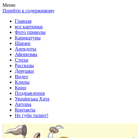
Весела хата — прикольные картинки, смешные истории, клипы
Покажем всем ваши фото приколы, карикатуры, шаржи, стихи, 
Меню
Перейти к содержимому
Главная
все картинки
Фото приколы
Карикатуры
Шаржи
Анекдоты
Афоризмы
Стихи
Рассказы
Девушки
Видео
Клипы
Кино
Поздравления
Українська Хата
Авторы
Контакты
Не губи талант!