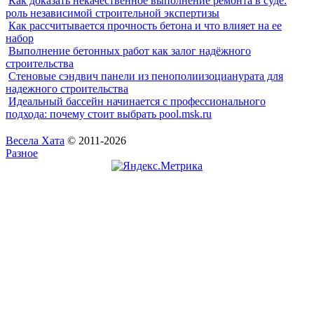
Как доказать некачественное выполнение ремонта в суде:
роль независимой строительной экспертизы
Как рассчитывается прочность бетона и что влияет на ее
набор
Выполнение бетонных работ как залог надёжного
строительства
Стеновые сэндвич панели из пенополиизоцианурата для
надежного строительства
Идеальный бассейн начинается с профессионального
подхода: почему стоит выбрать pool.msk.ru
Весела Хата
© 2011-2026
Разное