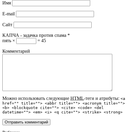
Имя
E-mail
Сайт
КАПЧА - задачка против спама
*
пять ×
= 45
Комментарий
Можно использовать следующие
HTML
-теги и атрибуты:
<a
href="" title=""> <abbr title=""> <acronym title="">
<b> <blockquote cite=""> <cite> <code> <del
datetime=""> <em> <i> <q cite=""> <strike> <strong>