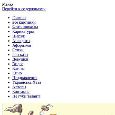
Весела хата — прикольные картинки, смешные истории,
Покажем всем ваши фото приколы, карикатуры, шаржи, стихи,
Меню
клипы!
рассказы, видео и песни!
Перейти к содержимому
Главная
все картинки
Фото приколы
Карикатуры
Шаржи
Анекдоты
Афоризмы
Стихи
Рассказы
Девушки
Видео
Клипы
Кино
Поздравления
Українська Хата
Авторы
Контакты
Не губи талант!