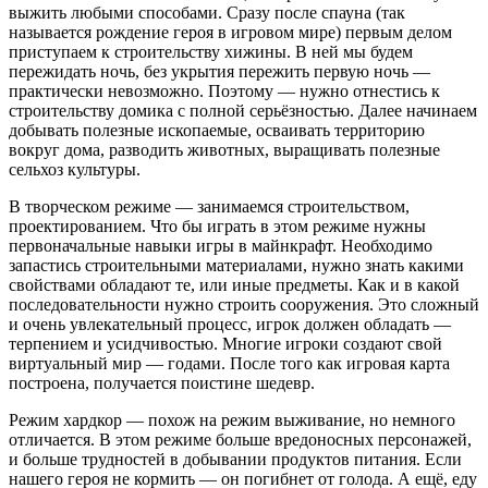
выжить любыми способами. Сразу после спауна (так
называется рождение героя в игровом мире) первым делом
приступаем к строительству хижины. В ней мы будем
пережидать ночь, без укрытия пережить первую ночь —
практически невозможно. Поэтому — нужно отнестись к
строительству домика с полной серьёзностью. Далее начинаем
добывать полезные ископаемые, осваивать территорию
вокруг дома, разводить животных, выращивать полезные
сельхоз культуры.
В творческом режиме — занимаемся строительством,
проектированием. Что бы играть в этом режиме нужны
первоначальные навыки игры в майнкрафт. Необходимо
запастись строительными материалами, нужно знать какими
свойствами обладают те, или иные предметы. Как и в какой
последовательности нужно строить сооружения. Это сложный
и очень увлекательный процесс, игрок должен обладать —
терпением и усидчивостью. Многие игроки создают свой
виртуальный мир — годами. После того как игровая карта
построена, получается поистине шедевр.
Режим хардкор — похож на режим выживание, но немного
отличается. В этом режиме больше вредоносных персонажей,
и больше трудностей в добывании продуктов питания. Если
нашего героя не кормить — он погибнет от голода. А ещё, еду