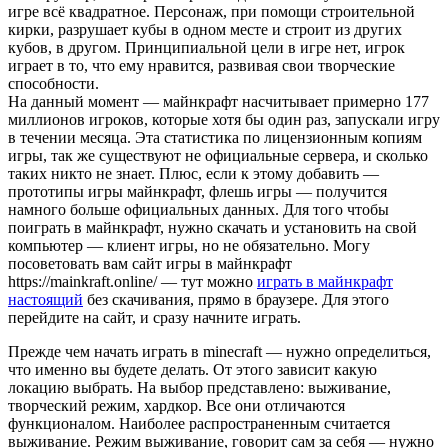
игре всё квадратное. Персонаж, при помощи строительной
кирки, разрушает кубы в одном месте и строит из других
кубов, в другом. Принципиальной цели в игре нет, игрок
играет в то, что ему нравится, развивая свои творческие
способности.
На данный момент — майнкрафт насчитывает примерно 177
миллионов игроков, которые хотя бы один раз, запускали игру
в течении месяца. Эта статистика по лицензионным копиям
игры, так же существуют не официальные сервера, и сколько
таких никто не знает. Плюс, если к этому добавить —
прототипы игры майнкрафт, флешь игры — получится
намного больше официальных данных. Для того чтобы
поиграть в майнкрафт, нужно скачать и установить на свой
компьютер — клиент игры, но не обязательно. Могу
посоветовать вам сайт игры в майнкрафт
https://mainkraft.online/ — тут можно
играть в майнкрафт
настоящий
без скачивания, прямо в браузере. Для этого
перейдите на сайт, и сразу начните играть.
Прежде чем начать играть в minecraft — нужно определиться,
что именно вы будете делать. От этого зависит какую
локацию выбрать. На выбор представлено: выживание,
творческий режим, хардкор. Все они отличаются
функционалом. Наиболее распространенным считается
выживание. Режим выживание, говорит сам за себя — нужно