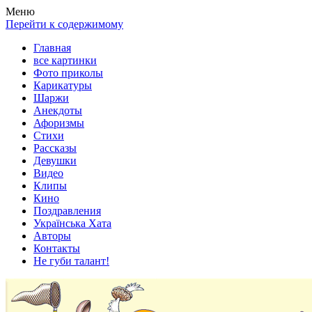
Весела хата — прикольные картинки, смешные истории,
Покажем всем ваши фото приколы, карикатуры, шаржи, стихи,
Меню
клипы!
рассказы, видео и песни!
Перейти к содержимому
Главная
все картинки
Фото приколы
Карикатуры
Шаржи
Анекдоты
Афоризмы
Стихи
Рассказы
Девушки
Видео
Клипы
Кино
Поздравления
Українська Хата
Авторы
Контакты
Не губи талант!