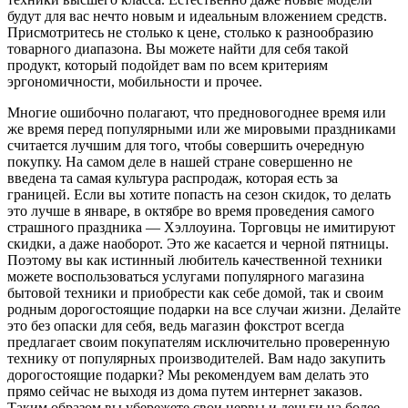
будут для вас нечто новым и идеальным вложением средств.
Присмотритесь не столько к цене, столько к разнообразию
товарного диапазона. Вы можете найти для себя такой
продукт, который подойдет вам по всем критериям
эргономичности, мобильности и прочее.
Многие ошибочно полагают, что предновогоднее время или
же время перед популярными или же мировыми праздниками
считается лучшим для того, чтобы совершить очередную
покупку. На самом деле в нашей стране совершенно не
введена та самая культура распродаж, которая есть за
границей. Если вы хотите попасть на сезон скидок, то делать
это лучше в январе, в октябре во время проведения самого
страшного праздника — Хэллоуина. Торговцы не имитируют
скидки, а даже наоборот. Это же касается и черной пятницы.
Поэтому вы как истинный любитель качественной техники
можете воспользоваться услугами популярного магазина
бытовой техники и приобрести как себе домой, так и своим
родным дорогостоящие подарки на все случаи жизни. Делайте
это без опаски для себя, ведь магазин фокстрот всегда
предлагает своим покупателям исключительно проверенную
технику от популярных производителей. Вам надо закупить
дорогостоящие подарки? Мы рекомендуем вам делать это
прямо сейчас не выходя из дома путем интернет заказов.
Таким образом вы убережете свои нервы и деньги на более