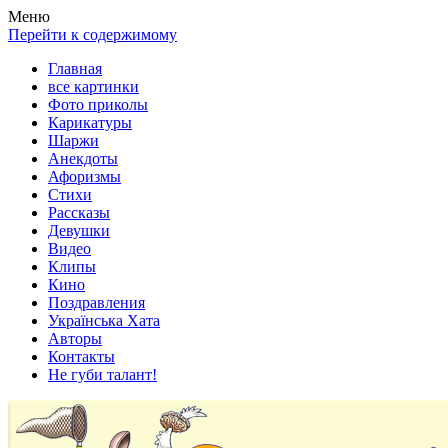
Весела хата — прикольные картинки, смешные истории,
Покажем всем ваши фото приколы, карикатуры, шаржи, стихи,
Меню
клипы!
рассказы, видео и песни!
Перейти к содержимому
Главная
все картинки
Фото приколы
Карикатуры
Шаржи
Анекдоты
Афоризмы
Стихи
Рассказы
Девушки
Видео
Клипы
Кино
Поздравления
Українська Хата
Авторы
Контакты
Не губи талант!