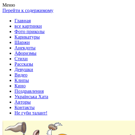
Весела хата — прикольные картинки, смешные истории,
Покажем всем ваши фото приколы, карикатуры, шаржи, стихи,
Меню
клипы!
рассказы, видео и песни!
Перейти к содержимому
Главная
все картинки
Фото приколы
Карикатуры
Шаржи
Анекдоты
Афоризмы
Стихи
Рассказы
Девушки
Видео
Клипы
Кино
Поздравления
Українська Хата
Авторы
Контакты
Не губи талант!