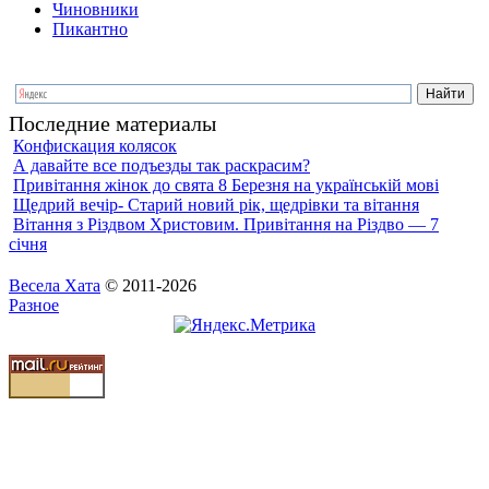
Чиновники
Пикантно
Последние материалы
Конфискация колясок
А давайте все подъезды так раскрасим?
Привітання жінок до свята 8 Березня на українській мові
Щедрий вечір- Старий новий рік, щедрівки та вітання
Вітання з Різдвом Христовим. Привітання на Різдво — 7
січня
Весела Хата
© 2011-2026
Разное