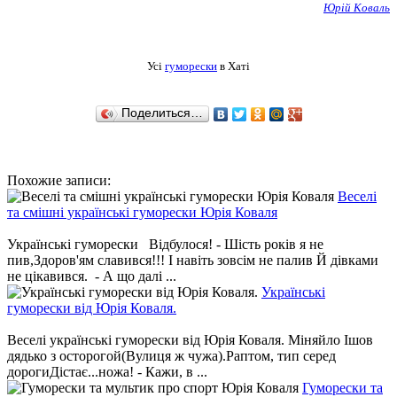
Юрій Коваль
Усі
гуморески
в Хаті
Поделиться…
Похожие записи:
Веселі
та смішні українські гуморески Юрія Коваля
Українські гуморески Відбулося! - Шість років я не
пив,Здоров'ям славився!!! І навіть зовсім не палив Й дівками
не цікавився. - А що далі ...
Українські
гуморески від Юрія Коваля.
Веселі українські гуморески від Юрія Коваля. Міняйло Ішов
дядько з осторогой(Вулиця ж чужа).Раптом, тип серед
дорогиДістає...ножа! - Кажи, в ...
Гуморески та