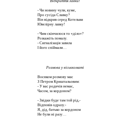
Відкриття лавки!
- Чи новину чули, куме,
Про сусіда Славку?
Він відкрив серед Котельви
Ювелірну лавку!
- Чим скінчилося то «діло»?
Розкажіть помалу.
- Сигналізація завила
І його спіймали…
Розмова у віськкоматі
Воєнком розмову має
З Петром Криштальовим:
- У вас родичів немає,
Часом, за кордоном?
- Звідки буде там той рід,-
Відповів одразу.-
Я, дід, батько за кордоном
Не були ні разу…