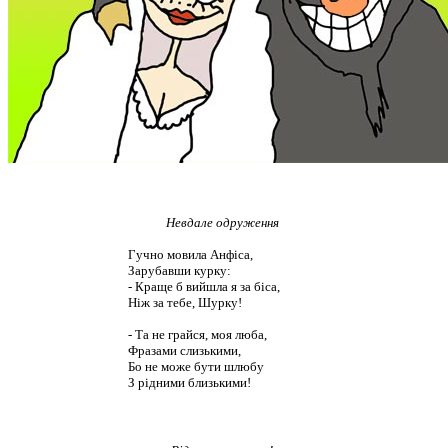
Невдале одруження
Гучно мовила Анфіса,
Зарубавши курку:
- Краще б вийшла я за біса,
Ніж за тебе, Шурку!
- Та не грайся, моя люба,
Фразами слизькими,
Бо не може бути шлюбу
З рідними близькими!