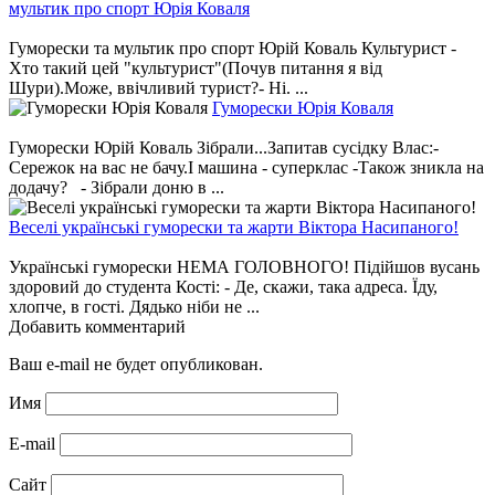
мультик про спорт Юрія Коваля
Гуморески та мультик про спорт Юрій Коваль Культурист -
Хто такий цей "культурист"(Почув питання я від
Шури).Може, ввічливий турист?- Ні. ...
Гуморески Юрія Коваля
Гуморески Юрій Коваль Зібрали...Запитав сусідку Влас:-
Сережок на вас не бачу.І машина - суперклас -Також зникла на
додачу? - Зібрали доню в ...
Веселі українські гуморески та жарти Віктора Насипаного!
Українські гуморески НЕМА ГОЛОВНОГО! Підійшов вусань
здоровий до студента Кості: - Де, скажи, така адреса. Їду,
хлопче, в гості. Дядько ніби не ...
Добавить комментарий
Ваш e-mail не будет опубликован.
Имя
E-mail
Сайт