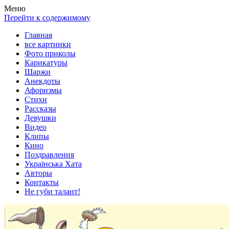
Весела хата — прикольные картинки, смешные истории,
Покажем всем ваши фото приколы, карикатуры, шаржи, стихи,
Меню
клипы!
рассказы, видео и песни!
Перейти к содержимому
Главная
все картинки
Фото приколы
Карикатуры
Шаржи
Анекдоты
Афоризмы
Стихи
Рассказы
Девушки
Видео
Клипы
Кино
Поздравления
Українська Хата
Авторы
Контакты
Не губи талант!