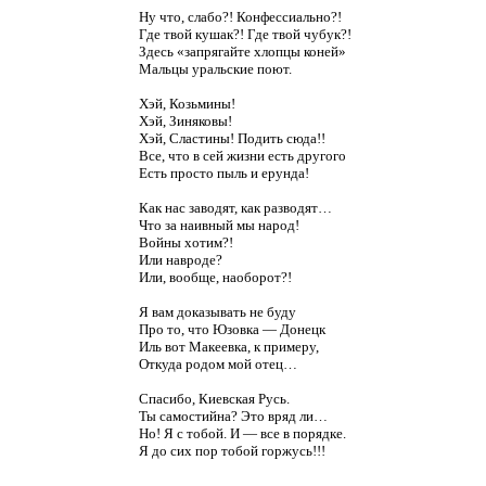
Ну что, слабо?! Конфессиально?!
Где твой кушак?! Где твой чубук?!
Здесь «запрягайте хлопцы коней»
Мальцы уральские поют.
Хэй, Козьмины!
Хэй, Зиняковы!
Хэй, Сластины! Подить сюда!!
Все, что в сей жизни есть другого
Есть просто пыль и ерунда!
Как нас заводят, как разводят…
Что за наивный мы народ!
Войны хотим?!
Или навроде?
Или, вообще, наоборот?!
Я вам доказывать не буду
Про то, что Юзовка — Донецк
Иль вот Макеевка, к примеру,
Откуда родом мой отец…
Спасибо, Киевская Русь.
Ты самостийна? Это вряд ли…
Но! Я с тобой. И — все в порядке.
Я до сих пор тобой горжусь!!!