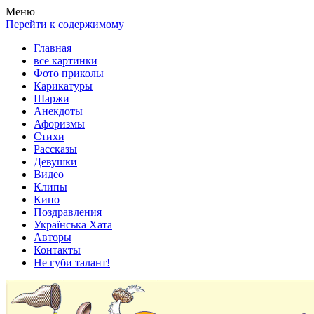
Весела хата — прикольные картинки, смешные истории, клипы
Покажем всем ваши фото приколы, карикатуры, шаржи, стихи, 
Меню
Перейти к содержимому
Главная
все картинки
Фото приколы
Карикатуры
Шаржи
Анекдоты
Афоризмы
Стихи
Рассказы
Девушки
Видео
Клипы
Кино
Поздравления
Українська Хата
Авторы
Контакты
Не губи талант!