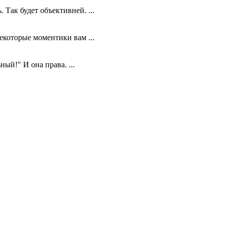
Так будет объективней. ...
екоторые моментики вам ...
ый!" И она права. ...