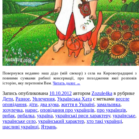
Повернувся недавно наш дідо (мій свекoр) з села на Кировоградщині з
повними сумками рибної консервації, про походження якої розповів
історію, яку переповім Вам.
Читать далее →
Запись опубликована
10.10.2012
автором
Zozule4ka
в рубрике
Дети
,
Разное
,
Увлечения
,
Українська Хата
с метками
веселе
оповідання
,
діти
,
два кума
,
життя в Україні
,
замальовка
,
зозулечка
,
нарис
,
оповідання про українців
,
про українців
,
рибак
,
рибалка
,
україна
,
українські риси характеру
,
українське
,
українське село
,
український характер
,
хто такі українці
,
щасливі українці
,
Ятрань
.