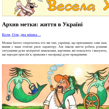
Архив метки:
життя в Україні
Коля, Оля, два мішка…
Можна багато сперечатись хто ми такі, українці, що притаманно саме нам,
якими є наші етнічні риси характеру. Але інколи життя робить різними
ситуаціями дуже колоритні замальовки, картинки, які показують і вказують,
що народні прислів`я, приказки є насправді дуже правдивими.