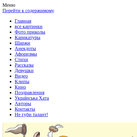
Весела хата — прикольные картинки, смешные истории,
Покажем всем ваши фото приколы, карикатуры, шаржи, стихи,
Меню
клипы!
рассказы, видео и песни!
Перейти к содержимому
Главная
все картинки
Фото приколы
Карикатуры
Шаржи
Анекдоты
Афоризмы
Стихи
Рассказы
Девушки
Видео
Клипы
Кино
Поздравления
Українська Хата
Авторы
Контакты
Не губи талант!