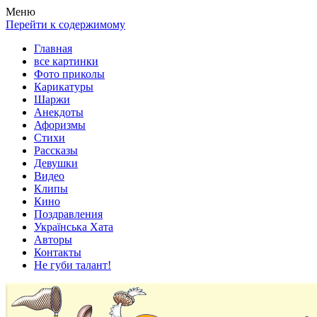
Весела хата — прикольные картинки, смешные истории,
Покажем всем ваши фото приколы, карикатуры, шаржи, стихи,
Меню
клипы!
рассказы, видео и песни!
Перейти к содержимому
Главная
все картинки
Фото приколы
Карикатуры
Шаржи
Анекдоты
Афоризмы
Стихи
Рассказы
Девушки
Видео
Клипы
Кино
Поздравления
Українська Хата
Авторы
Контакты
Не губи талант!