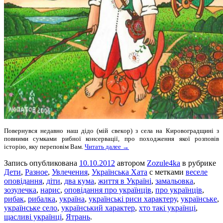
Повернувся недавно наш дідо (мій свекoр) з села на Кировоградщині з
повними сумками рибної консервації, про походження якої розповів
історію, яку переповім Вам.
Читать далее →
Запись опубликована
10.10.2012
автором
Zozule4ka
в рубрике
Дети
,
Разное
,
Увлечения
,
Українська Хата
с метками
веселе
оповідання
,
діти
,
два кума
,
життя в Україні
,
замальовка
,
зозулечка
,
нарис
,
оповідання про українців
,
про українців
,
рибак
,
рибалка
,
україна
,
українські риси характеру
,
українське
,
українське село
,
український характер
,
хто такі українці
,
щасливі українці
,
Ятрань
.