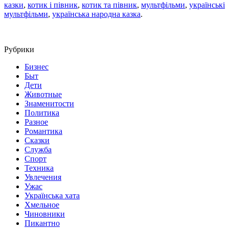
казки
,
котик і півник
,
котик та півник
,
мультфільми
,
українські
мультфільми
,
українська народна казка
.
Рубрики
Бизнес
Быт
Дети
Животные
Знаменитости
Политика
Разное
Романтика
Сказки
Служба
Спорт
Техника
Увлечения
Ужас
Українська хата
Хмельное
Чиновники
Пикантно