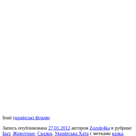
Інші
українські фільми
Запись опубликована
27.01.2012
автором
Zozule4ka
в рубрике
Быт
,
Животные
,
Сказки
,
Українська Хата
с метками
казка
,