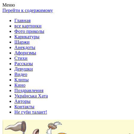
Весела хата — прикольные картинки, смешные истории,
Покажем всем ваши фото приколы, карикатуры, шаржи, стихи,
Меню
клипы!
рассказы, видео и песни!
Перейти к содержимому
Главная
все картинки
Фото приколы
Карикатуры
Шаржи
Анекдоты
Афоризмы
Стихи
Рассказы
Девушки
Видео
Клипы
Кино
Поздравления
Українська Хата
Авторы
Контакты
Не губи талант!