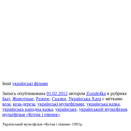
Інші
українські фільми
Запись опубликована
01.02.2012
автором
Zozule4ka
в рубрике
Быт
,
Животные
,
Разное
,
Сказки
,
Українська Хата
с метками
коза
,
коза-дереза
,
українські мультфільми
,
українська казка
,
українська народна казка
,
українське
,
український мультфільм
.
мультфільм «Котик і півник»
Український мультфільм «Котик і півник» 1991р.