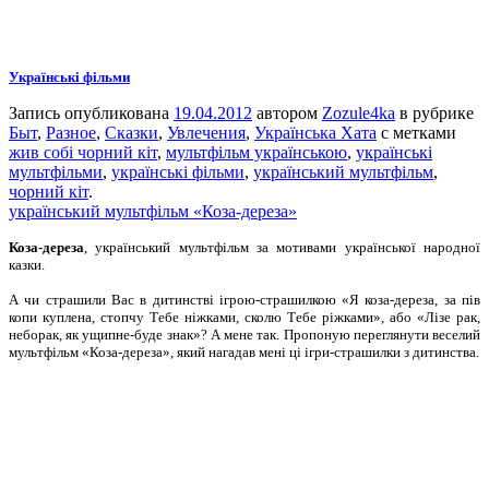
Українські фільми
Запись опубликована
19.04.2012
автором
Zozule4ka
в рубрике
Быт
,
Разное
,
Сказки
,
Увлечения
,
Українська Хата
с метками
жив собі чорний кіт
,
мультфільм українською
,
українські
мультфільми
,
українські фільми
,
український мультфільм
,
чорний кіт
.
український мультфільм «Коза-дереза»
Коза-дереза
, український мультфільм за мотивами української народної
казки.
А чи страшили Вас в дитинстві ігрою-страшилкою «Я коза-дереза, за пів
копи куплена, стопчу Тебе ніжками, сколю Тебе ріжками», або «Лізе рак,
неборак, як ущипне-буде знак»? А мене так. Пропоную переглянути веселий
мультфільм «Коза-дереза», який нагадав мені ці ігри-страшилки з дитинства.