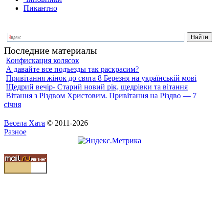
Пикантно
Последние материалы
Конфискация колясок
А давайте все подъезды так раскрасим?
Привітання жінок до свята 8 Березня на українській мові
Щедрий вечір- Старий новий рік, щедрівки та вітання
Вітання з Різдвом Христовим. Привітання на Різдво — 7
січня
Весела Хата
© 2011-2026
Разное