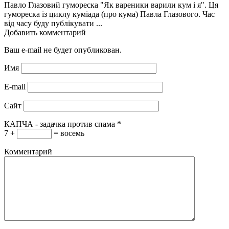
Павло Глазовий гумореска "Як вареники варили кум і я". Ця
гумореска із циклу куміада (про кума) Павла Глазового. Час
від часу буду публікувати ...
Добавить комментарий
Ваш e-mail не будет опубликован.
Имя
E-mail
Сайт
КАПЧА - задачка против спама
*
7 +
= восемь
Комментарий