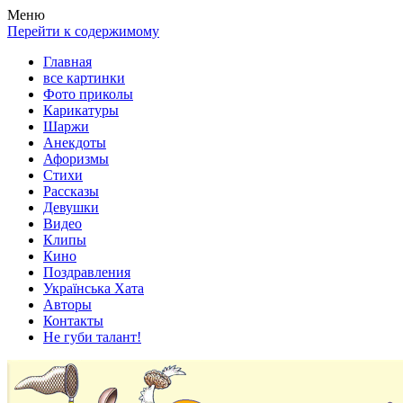
Весела хата — прикольные картинки, смешные истории,
Покажем всем ваши фото приколы, карикатуры, шаржи, стихи,
Меню
клипы!
рассказы, видео и песни!
Перейти к содержимому
Главная
все картинки
Фото приколы
Карикатуры
Шаржи
Анекдоты
Афоризмы
Стихи
Рассказы
Девушки
Видео
Клипы
Кино
Поздравления
Українська Хата
Авторы
Контакты
Не губи талант!