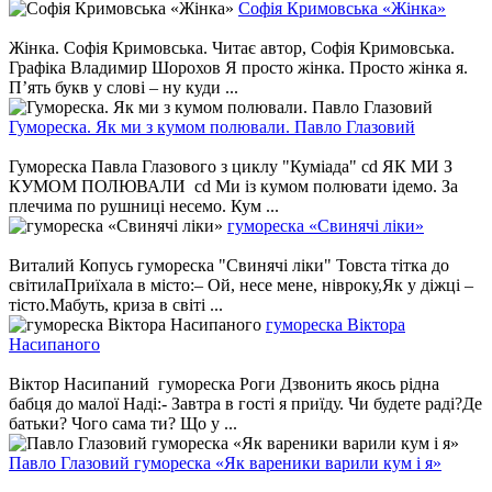
Софія Кримовська «Жінка»
Жінка. Софія Кримовська. Читає автор, Софія Кримовська.
Графіка Владимир Шорохов Я просто жінка. Просто жінка я.
П’ять букв у слові – ну куди ...
Гумореска. Як ми з кумом полювали. Павло Глазовий
Гумореска Павла Глазового з циклу "Куміада" cd ЯК МИ З
КУМОМ ПОЛЮВАЛИ cd Ми із кумом полювати ідемо. За
плечима по рушниці несемо. Кум ...
гумореска «Свинячі ліки»
Виталий Копусь гумореска "Свинячі ліки" Товста тітка до
світилаПриїхала в місто:– Ой, несе мене, нівроку,Як у діжці –
тісто.Мабуть, криза в світі ...
гумореска Віктора
Насипаного
Віктор Насипаний гумореска Роги Дзвонить якось рідна
бабця до малої Наді:- Завтра в гості я приїду. Чи будете раді?Де
батьки? Чого сама ти? Що у ...
Павло Глазовий гумореска «Як вареники варили кум і я»