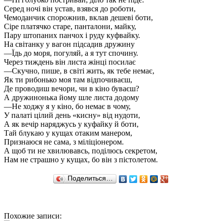
Серед ночі він устав, взявся до роботи,
Чемоданчик спорожнив, вклав дешеві боти,
Сіре платячко старе, панталони, майку,
Пару штопаних панчох і руду куфвайку.
На світанку у вагон підсадив дружину
—Їдь до моря, погуляй, а я тут спочину.
Через тиждень він листа жінці посилає
—Скучно, пише, в світі жить, як тебе немає,
Як ти рибонько моя там відпочиваєш,
Де проводиш вечори, чи в кіно буваєш?
А дружинонька йому шле листа додому
—Не ходжу я у кіно, бо немає в чому,
У палаті цілий день «кисну» від нудоти,
А як вечір наряджусь у куфайку й боти,
Тай блукаю у кущах отаким манером,
Признаюся не сама, з міліціонером.
А щоб ти не хвилювавсь, поділюсь секретом,
Нам не страшно у кущах, бо він з пістолетом.
Поделиться…
Похожие записи: