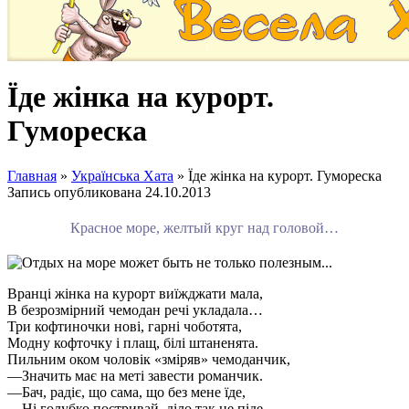
Їде жінка на курорт.
Гумореска
Главная
»
Українська Хата
»
Їде жінка на курорт. Гумореска
Запись опубликована
24.10.2013
Красное море, желтый круг над головой…
Вранці жінка на курорт виїжджати мала,
В безрозмірний чемодан речі укладала…
Три кофтиночки нові, гарні чоботята,
Модну кофточку і плащ, білі штаненята.
Пильним оком чоловік «зміряв» чемоданчик,
—Значить має на меті завести романчик.
—Бач, радіє, що сама, що без мене їде,
—Ні голубко постривай, діло так не піде.