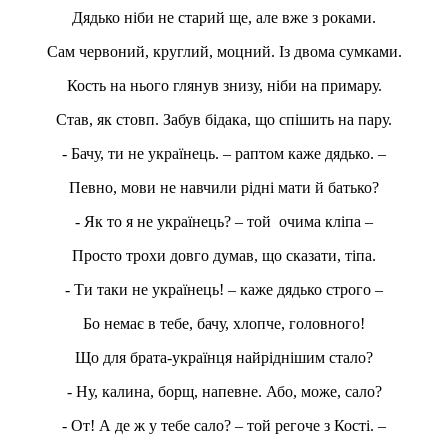
Дядько ніби не старий ще, але вже з роками.
Сам червоний, круглий, моцний. Із двома сумками.
Кость на нього глянув знизу, ніби на примару.
Став, як стовп. Забув бідака, що спішить на пару.
- Бачу, ти не українець. – раптом каже дядько. –
Певно, мови не навчили рідні мати й батько?
- Як то я не українець? – той очима кліпа –
Просто трохи довго думав, що сказати, тіпа.
- Ти таки не українець! – каже дядько строго –
Бо немає в тебе, бачу, хлопче, головного!
Що для брата-українця найріднішим стало?
- Ну, калина, борщ, напевне. Або, може, сало?
- От! А де ж у тебе сало? – той регоче з Кості. –