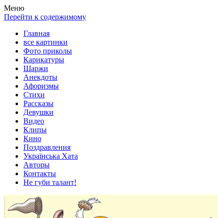
Весела хата — прикольные картинки, смешные истории,
Покажем всем ваши фото приколы, карикатуры, шаржи, стихи,
Меню
клипы!
рассказы, видео и песни!
Перейти к содержимому
Главная
все картинки
Фото приколы
Карикатуры
Шаржи
Анекдоты
Афоризмы
Стихи
Рассказы
Девушки
Видео
Клипы
Кино
Поздравления
Українська Хата
Авторы
Контакты
Не губи талант!