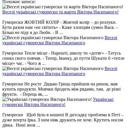
Похожие записи:
Веселі українські гуморески та жарти Віктора Насипаного!
Гуморески ЖОВТИЙ КОЛІР - Жовтий колір – до розлуки.
Бути разом нам «не світить» - Каже хлопцям сумно Вася. –
Більш не піду я до Люби. - В ...
Веселі
українські гуморески Віктора Насипаного
Гуморески Тепле місце - Нарешті, школу ти «дотяг» - Татусь
синка свого повчав. - Тепер, Іванку, до пуття Шукати б «тепле
місце» час. - Чого ж ...
Веселі
українські гуморески Віктора Насипаного
Гуморески Не росте Дядько Гриць прийшов на ринок, мав
купить продукти. Мовчки бродить між рядами, там, де різні
фрукти. - Перець як, ...
Українські
гуморески Віктора Насипаного!
Гуморески Щоб було в кишені В дитсадку проблема в Петі –
дуже вперта Ірка. З ним ніяк дружить не хоче. Крутить носом
дівка. Нині знов ...