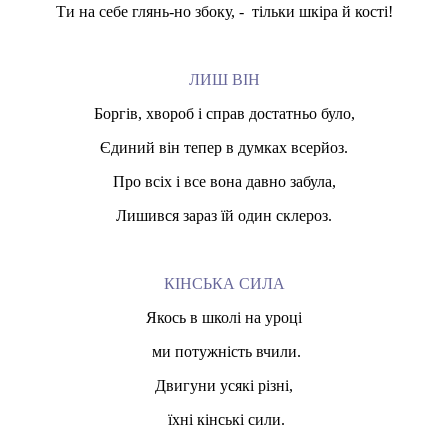
Ти на себе глянь-но збоку, - тільки шкіра й кості!
ЛИШ ВІН
Боргів, хвороб і справ достатньо було,
Єдиний він тепер в думках всерйоз.
Про всіх і все вона давно забула,
Лишився зараз їй один склероз.
КІНСЬКА СИЛА
Якось в школі на уроці
ми потужність вчили.
Двигуни усякі різні,
їхні кінські сили.