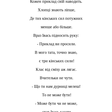
Кожен приклад свій наводить.
Хлопці знають ліпше,
Де тих кінських сил потужних
менше або більше.
Враз Івась підносить руку:
- Приклад ви просили.
В мого тата, точно знаю,
є три кінських сили!
Клас від сміху аж лягає.
Вчительки не чути.
- Що ти нам дурниці мелеш!
То не може бути!
- Може бути чи не може,
– став Івась казати –