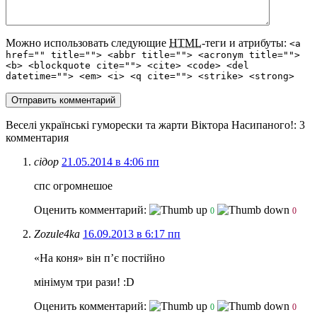
Можно использовать следующие
HTML
-теги и атрибуты:
<a
href="" title=""> <abbr title=""> <acronym title="">
<b> <blockquote cite=""> <cite> <code> <del
datetime=""> <em> <i> <q cite=""> <strike> <strong>
Веселі українські гуморески та жарти Віктора Насипаного!
: 3
комментария
сідор
21.05.2014 в 4:06 пп
спс огромнешое
Оценить комментарий:
0
0
Zozule4ka
16.09.2013 в 6:17 пп
«На коня» він п’є постійно
мінімум три рази! :D
Оценить комментарий:
0
0