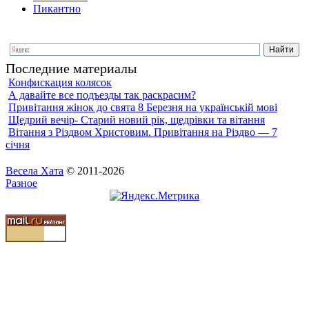
Пикантно
Последние материалы
Конфискация колясок
А давайте все подъезды так раскрасим?
Привітання жінок до свята 8 Березня на українській мові
Щедрий вечір- Старий новий рік, щедрівки та вітання
Вітання з Різдвом Христовим. Привітання на Різдво — 7
січня
Весела Хата
© 2011-2026
Разное