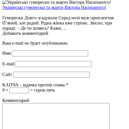
Українські гуморески та жарти Віктора Насипаного!
Гуморески Довго згадували Серед ночі муж приплентав.
П’яний, але радий. Рідна жінка вже стрічає. Звісно, при
параді: - Де ти шлявсь? Кажи, ...
Добавить комментарий
Ваш e-mail не будет опубликован.
Имя
E-mail
Сайт
КАПЧА - задачка против спама
*
9 ×
= сорок пять
Комментарий