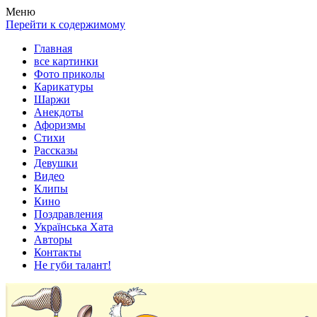
Весела хата — прикольные картинки, смешные истории, клипы
Покажем всем ваши фото приколы, карикатуры, шаржи, стихи, 
Меню
Перейти к содержимому
Главная
все картинки
Фото приколы
Карикатуры
Шаржи
Анекдоты
Афоризмы
Стихи
Рассказы
Девушки
Видео
Клипы
Кино
Поздравления
Українська Хата
Авторы
Контакты
Не губи талант!