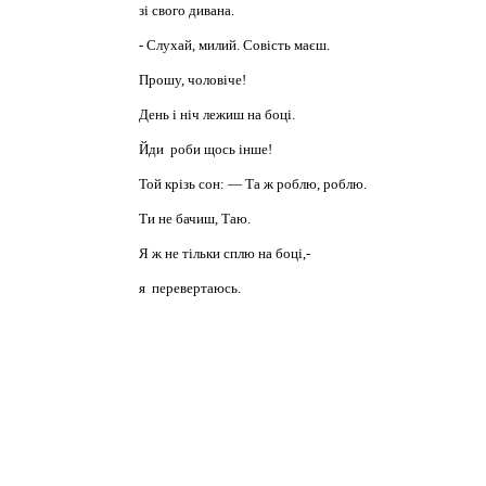
зі свого дивана.
- Слухай, милий. Совість маєш.
Прошу, чоловіче!
День і ніч лежиш на боці.
Йди роби щось інше!
Той крізь сон: — Та ж роблю, роблю.
Ти не бачиш, Таю.
Я ж не тільки сплю на боці,-
я перевертаюсь.