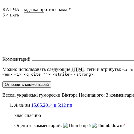
КАПЧА - задачка против спама
*
3 × пять =
Комментарий
Можно использовать следующие
HTML
-теги и атрибуты:
<a h
<em> <i> <q cite=""> <strike> <strong>
Веселі українські гуморески Віктора Насипаного
: 3 комментари
Аноним
15.05.2014 в 5:12 пп
клас спасибо
Оценить комментарий:
0
0