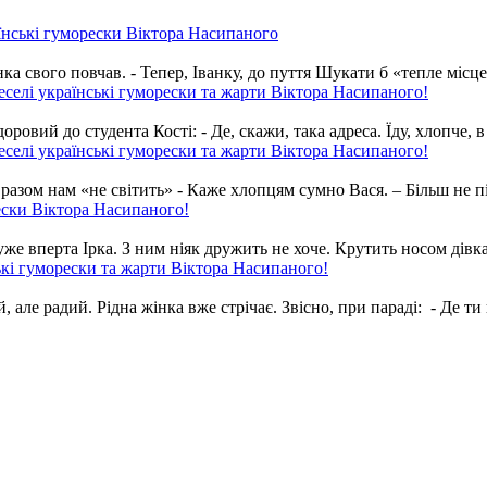
їнські гуморески Віктора Насипаного
а свого повчав. - Тепер, Іванку, до пуття Шукати б «тепле місце» 
еселі українські гуморески та жарти Віктора Насипаного!
 до студента Кості: - Де, скажи, така адреса. Їду, хлопче, в го
еселі українські гуморески та жарти Віктора Насипаного!
ом нам «не світить» - Каже хлопцям сумно Вася. – Більш не піду
ески Віктора Насипаного!
 вперта Ірка. З ним ніяк дружить не хоче. Крутить носом дівка.
кі гуморески та жарти Віктора Насипаного!
ле радий. Рідна жінка вже стрічає. Звісно, при параді: - Де ти 