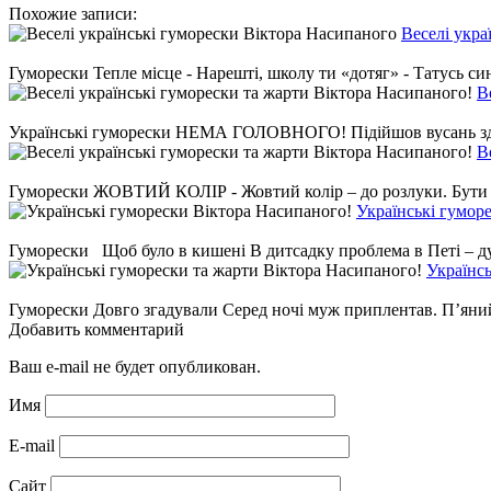
Похожие записи:
Веселі укра
Гуморески Тепле місце - Нарешті, школу ти «дотяг» - Татусь синк
В
Українські гуморески НЕМА ГОЛОВНОГО! Підійшов вусань здоровий
В
Гуморески ЖОВТИЙ КОЛІР - Жовтий колір – до розлуки. Бути раз
Українські гумор
Гуморески Щоб було в кишені В дитсадку проблема в Петі – дуже
Українсь
Гуморески Довго згадували Серед ночі муж приплентав. П’яний, а
Добавить комментарий
Ваш e-mail не будет опубликован.
Имя
E-mail
Сайт