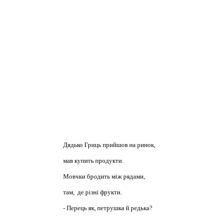
Дядько Гриць прийшов на ринок,
мав купить продукти.
Мовчки бродить між рядами,
там, де різні фрукти.
- Перець як, петрушка й редька?