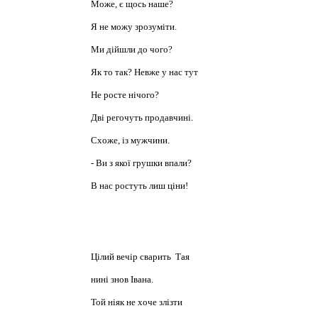
Може, є щось наше?
Я не можу зрозуміти.
Ми дійшли до чого?
Як то так? Невже у нас тут
Не росте нічого?
Дві регочуть продавчині.
Схоже, із мужчини.
- Ви з якої грушки впали?
В нас ростуть лиш ціни!
Цілий вечір сварить Тая
нині знов Івана.
Той ніяк не хоче злізти