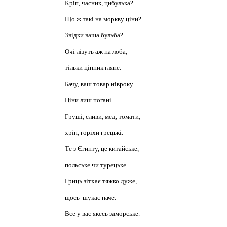
Кріп, часник, цибулька?
Що ж такі на моркву ціни?
Звідки ваша бульба?
Очі лізуть аж на лоба,
тільки цінник гляне. –
Бачу, ваш товар нівроку.
Ціни лиш погані.
Груші, сливи, мед, томати,
хрін, горіхи грецькі.
Те з Єгипту, це китайське,
польське чи турецьке.
Гриць зітхає тяжко дуже,
щось шукає наче. -
Все у вас якесь заморське.