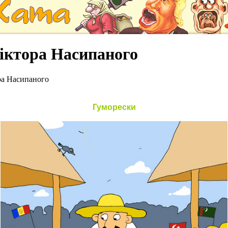
Віктора Насипаного
ора Насипаного
Гуморески