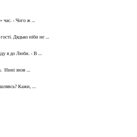
час. - Чого ж ...
сті. Дядько ніби не ...
 я до Люби. - В ...
 Нині знов ...
шлявсь? Кажи, ...